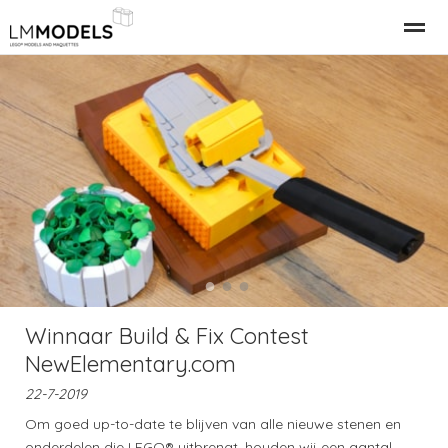
Relatiegeschenk Bedrijfspand
LEGO Gebouwen
LEGO M
Home
Nieuws
Bellen
E-mail
●
●
●
Winnaar Build & Fix Contest
NewElementary.com
22-7-2019
Om goed up-to-date te blijven van alle nieuwe stenen en
onderdelen die LEGO® uitbrengt, houden wij een aantal