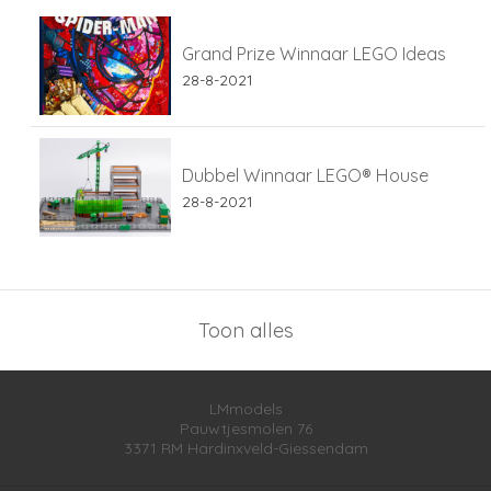
Grand Prize Winnaar LEGO Ideas
28-8-2021
Dubbel Winnaar LEGO® House
28-8-2021
Toon alles
LMmodels
Pauwtjesmolen 76
3371 RM
Hardinxveld-Giessendam