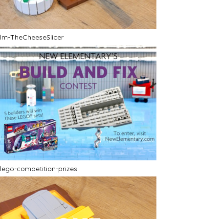
lm-TheCheeseSlicer
lego-competition-prizes