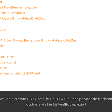
a'
test NewElementary.com
roton Ventures
 beurs Bricks4AlpeD'HuZes
que
Alpe d'Huez Berg voor Bricks 4 Alpe d'HuZes
cks
ort Truck
k verkocht
llen
ng een gratis LEGO® set!
uws
,
de nieuwste LEGO-sets
,
leuke LEGO knutseltips voor de kinderen
gadgets
vind je bij
VeelBouwplezier!