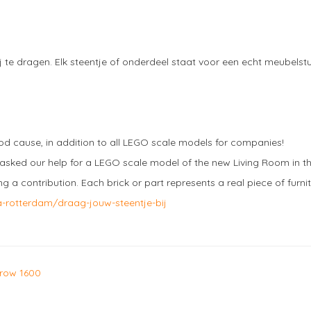
 te dragen. Elk steentje of onderdeel staat voor een echt meubelstuk
ood cause, in addition to all LEGO scale models for companies!
sked our help for a LEGO scale model of the new Living Room in th
 a contribution. Each brick or part represents a real piece of furnitu
a-rotterdam/draag-jouw-steentje-bij
irow 1600