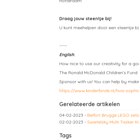
Rotterdam.
Draag jouw steentje bij!
U kunt meehelpen door een steentje bij
-----
English
:
How nice to use our creativity for a g
The Ronald McDonald Children’s Fund a
Sponsor with us! You can help by making
https://www.kinderfonds.nl/huis-sophi
Gerelateerde artikelen
04-02-2023
-
Belfort Brugge LEGO sets
02-02-2023
-
Swietelsky Multi Tasker K
Tags