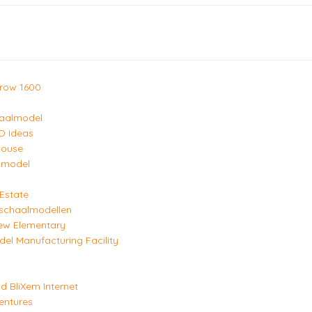
irow 1600
haalmodel
O Ideas
House
lmodel
Estate
 schaalmodellen
ew Elementary
el Manufacturing Facility
 BliXem Internet
Ventures