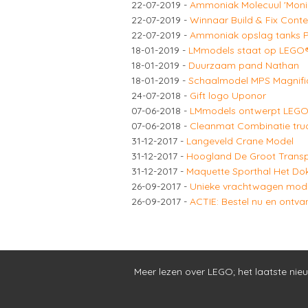
22-07-2019
-
Ammoniak Molecuul 'Moni
22-07-2019
-
Winnaar Build & Fix Con
22-07-2019
-
Ammoniak opslag tanks P
18-01-2019
-
LMmodels staat op LEGO®
18-01-2019
-
Duurzaam pand Nathan
18-01-2019
-
Schaalmodel MPS Magnifi
24-07-2018
-
Gift logo Uponor
07-06-2018
-
LMmodels ontwerpt LEGO® 
07-06-2018
-
Cleanmat Combinatie tru
31-12-2017
-
Langeveld Crane Model
31-12-2017
-
Hoogland De Groot Transp
31-12-2017
-
Maquette Sporthal Het Do
26-09-2017
-
Unieke vrachtwagen mode
26-09-2017
-
ACTIE: Bestel nu en ontva
Meer lezen over LEGO
;
het laatste nie