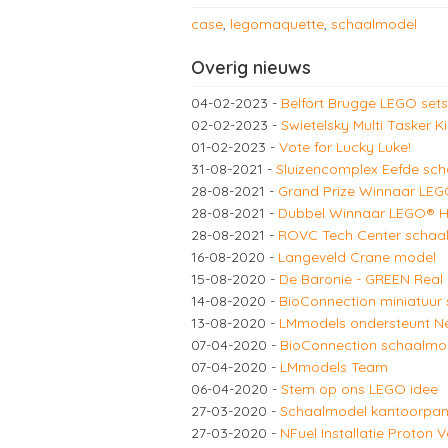
case
,
legomaquette
,
schaalmodel
Overig nieuws
04-02-2023
-
Belfort Brugge LEGO sets
02-02-2023
-
Swietelsky Multi Tasker K
01-02-2023
-
Vote for Lucky Luke!
31-08-2021
-
Sluizencomplex Eefde sc
28-08-2021
-
Grand Prize Winnaar LEG
28-08-2021
-
Dubbel Winnaar LEGO® 
28-08-2021
-
ROVC Tech Center schaa
16-08-2020
-
Langeveld Crane model
15-08-2020
-
De Baronie - GREEN Real 
14-08-2020
-
BioConnection miniatuur
13-08-2020
-
LMmodels ondersteunt N
07-04-2020
-
BioConnection schaalmod
07-04-2020
-
LMmodels Team
06-04-2020
-
Stem op ons LEGO idee
27-03-2020
-
Schaalmodel kantoorpand
27-03-2020
-
NFuel Installatie Proton 