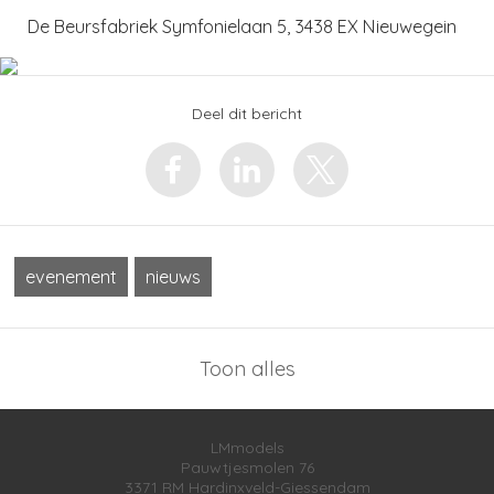
De Beursfabriek Symfonielaan 5, 3438 EX Nieuwegein
Deel dit bericht
evenement
nieuws
Toon alles
LMmodels
Pauwtjesmolen 76
3371 RM
Hardinxveld-Giessendam