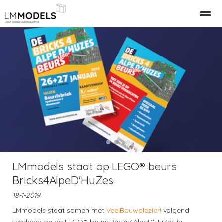
Relatiegeschenk Bedrijfspand
LEGO Gebouwen
LEGO M
Home
Nieuws
Bellen
E-mail
●
●
LMmodels staat op LEGO® beurs
Bricks4AlpeD'HuZes
18-1-2019
LMmodels staat samen met
VeelBouwplezier!
volgend
weekend op de LEGO® beurs Bricks4AlpeD'HuZes in