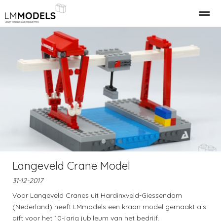
Relatiegeschenk Bedrijfspand
LEGO Gebouwen
LEGO M
Home
Nieuws
Bellen
E-mail
●
●
●
Langeveld Crane Model
31-12-2017
Voor Langeveld Cranes uit Hardinxveld-Giessendam
(Nederland) heeft LMmodels een kraan model gemaakt als
gift voor het 10-jarig jubileum van het bedrijf.