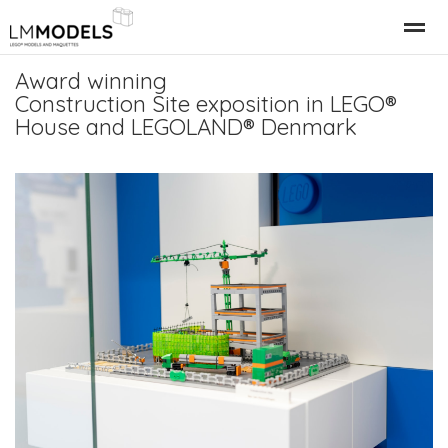
Award winning
Relatiegeschenk Bedrijfspand
LEGO Gebouwen
LEGO M
Construction Site exposition in LEGO®
House and LEGOLAND® Denmark
Home
Nieuws
Bellen
E-mail