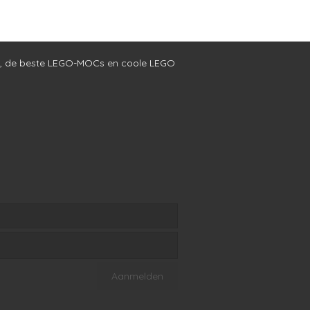
,
de beste LEGO-MOCs
en
coole LEGO