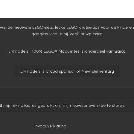
uws
,
de nieuwste LEGO-sets
,
leuke LEGO knutseltips voor de kinderen
gadgets
vind je bij
VeelBouwplezier!
LMmodels | 100% LEGO® Maquettes is onderdeel van
Baixo
LMmodels is proud sponsor of New Elementary
s
mijn e-mailadres gebruikt om mij nieuwsbrieven toe te sturen.
Privacyverklaring