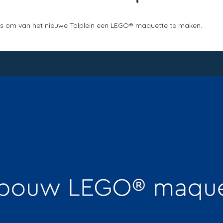
s om van het nieuwe Tolplein een LEGO® maquette te maken.