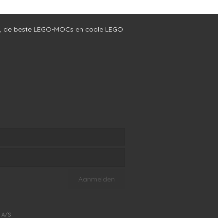
,
de beste LEGO-MOCs
en
coole LEGO
 A/S