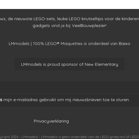
uws
,
de nieuwste LEGO-sets
,
leuke LEGO knutseltips voor de kinderen
gadgets
vind je bij
VeelBouwplezier!
LMmodels | 100% LEGO® Maquettes is onderdeel van
Baixo
LMmodels is proud sponsor of New Elementary
s
mijn e-mailadres gebruikt om mij nieuwsbrieven toe te sturen.
Privacyverklaring
yright 2026 - LMmodels - LMmodels is geen onderdeel van de LEGO groep en/of LEGO