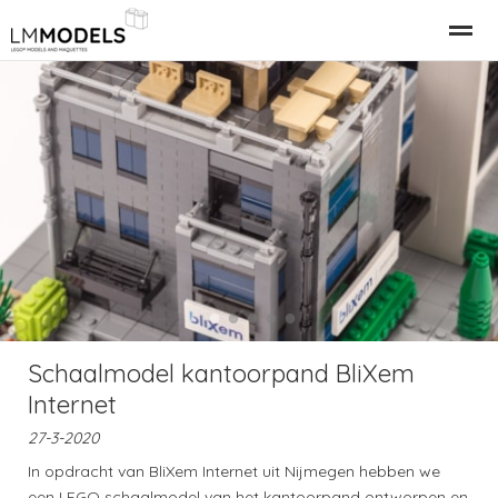
Relatiegeschenk Bedrijfspand
LEGO Gebouwen
LEGO M
Home
Nieuws
Bellen
E-mail
●
●
●
●
●
Schaalmodel kantoorpand BliXem
Internet
27-3-2020
In opdracht van BliXem Internet uit Nijmegen hebben we
een LEGO schaalmodel van het kantoorpand ontworpen en