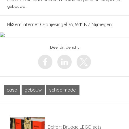
gebouwd.
BliXem Internet Oranjesingel 76, 6511 NZ Nijmegen
Deel dit bericht
case
gebouw
schaalmodel
Belfort Brugge LEGO sets