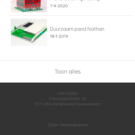
7-4-2020
Duurzaam pand Nathan
18-1-2019
Toon alles
LMmodels
Pauwtjesmolen 76
3371 RM
Hardinxveld-Giessendam
Open desktopversie