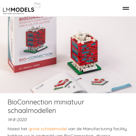
Relatiegeschenk Bedrijfspand
LEGO Gebouwen
LEGO M
Home
Nieuws
Bellen
E-mail
●
●
●
BioConnection miniatuur
schaalmodellen
14-8-2020
Naast het
grote schaalmodel
van de Manufacturing facility,
hebben we in opdracht van BioConnection diverse