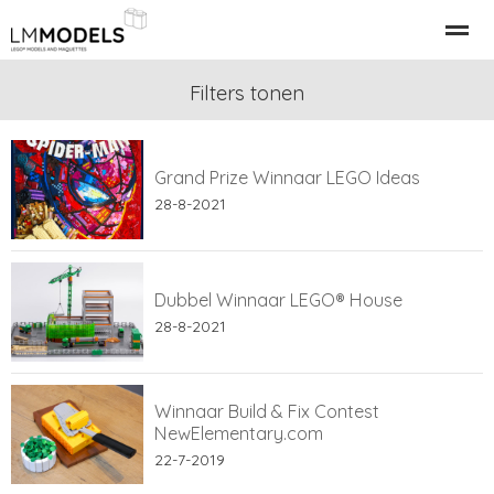
Relatiegeschenk Bedrijfspand
Filters tonen
LEGO Gebouwen
LEGO M
Grand Prize Winnaar LEGO Ideas
Home
Nieuws
Bellen
E-mail
28-8-2021
Dubbel Winnaar LEGO® House
28-8-2021
Winnaar Build & Fix Contest
NewElementary.com
22-7-2019