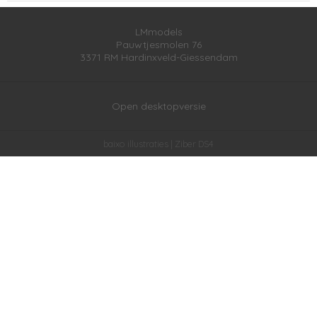
LMmodels
Pauwtjesmolen 76
3371 RM
Hardinxveld-Giessendam
Open desktopversie
baixo illustraties |
Ziber DS4