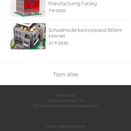
Manufacturing Facility
7-4-2020
Schaalmodel kantoorpand BliXem
Internet
27-3-2020
Toon alles
LMmodels
Pauwtjesmolen 76
3371 RM
Hardinxveld-Giessendam
Open desktopversie