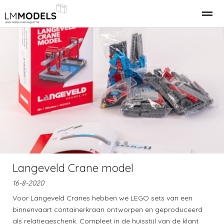
Relatiegeschenk Bedrijfspand
LEGO Gebouwen
LEGO M
Home
Nieuws
Bellen
E-mail
●
●
●
●
Langeveld Crane model
16-8-2020
Voor Langeveld Cranes hebben we LEGO sets van een
binnenvaart containerkraan ontworpen en geproduceerd
als relatiegeschenk. Compleet in de huisstijl van de klant