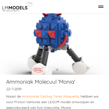
Relatiegeschenk Bedrijfspand
LEGO Gebouwen
LEGO M
Home
Nieuws
Bellen
E-mail
●
●
Ammoniak Molecuul 'Monia'
22-7-2019
Naast de
Ammoniak Opslag Tanks Maquette
, hebben we
voor Proton Ventures een LEGO® model ontworpen en
geproduceerd van hun mascotte, Monia.