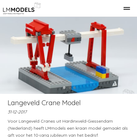
Relatiegeschenk Bedrijfspand
LEGO Gebouwen
LEGO M
Home
Nieuws
Bellen
E-mail
●
●
●
Langeveld Crane Model
31-12-2017
Voor Langeveld Cranes uit Hardinxveld-Giessendam
(Nederland) heeft LMmodels een kraan model gemaakt als
gift voor het 10-jarig jubileum van het bedrijf.