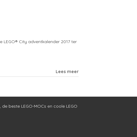
de LEGO® City adventkalender 2017 ter
Lees meer
,
de beste LEGO-MOCs
en
coole LEGO